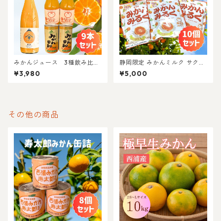
みかんジュース 3種飲み比べ
静岡限定 みかんミルク サクマ
セット
キャンディ 10個セット アメ/
¥3,980
¥5,000
飴 寿太郎みかん
その他の商品