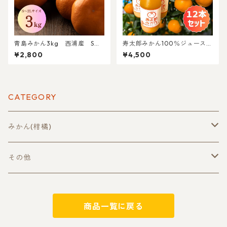
青島みかん3kg 西浦産 S～
寿太郎みかん100％ジュース 1
2Lサイズ混合【北海道・沖縄
80ml 12本セット
¥2,800
¥4,500
(離島)以外送料無料】
CATEGORY
みかん(柑橘)
早生みかん
その他
極早生みかん
セット商品
商品一覧に戻る
由良みかん
ちょいプラ(単品)