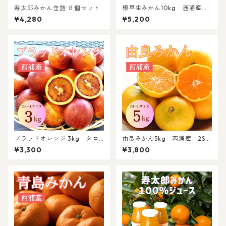
寿太郎みかん缶詰 ８個セット
極早生みかん10kg 西浦産
2S～Lサイズ混合【北海道・沖
¥4,280
¥5,200
縄(離島)以外送料無料】
ブラッドオレンジ 3kg タロ
由良みかん5kg 西浦産 2S～
ッコ 西浦産 2S～Lサイズ混
Lサイズ混合【北海道・沖縄(離
¥3,300
¥3,800
合
島)以外送料無料】