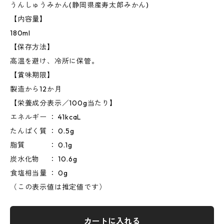
うんしゅうみかん(静岡県産寿太郎みかん)
【内容量】
180ml
【保存方法】
高温を避け、冷所に保管。
【賞味期限】
製造から12か月
【栄養成分表示／100g当たり】
エネルギー ： 41kcaL
たんぱく質 ： 0.5g
脂質 ： 0.1g
炭水化物 ： 10.6g
食塩相当量 ： 0g
（この表示値は推定値です）
カートに入れる