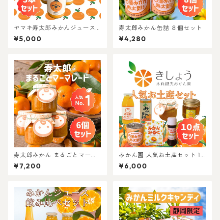
ヤマキ寿太郎みかんジュース
寿太郎みかん缶詰 ８個セット
３本セット 100％ ストレート
¥5,000
¥4,280
ジュース
寿太郎みかん まるごとマーマ
みかん園 人気お土産セット 10
ーレード 6個セット 無添加
点入り
¥7,200
¥6,000