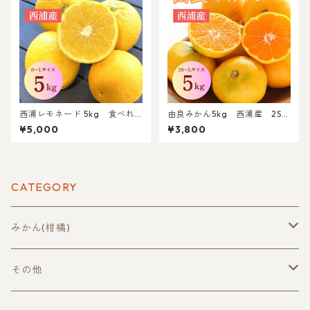
西浦レモネード 5kg 食べれ
由良みかん5kg 西浦産 2S～
るレモン 西浦産 S～Lサイズ
Lサイズ混合【北海道・沖縄(離
¥5,000
¥3,800
混合
島)以外送料無料】
CATEGORY
みかん(柑橘)
早生みかん
その他