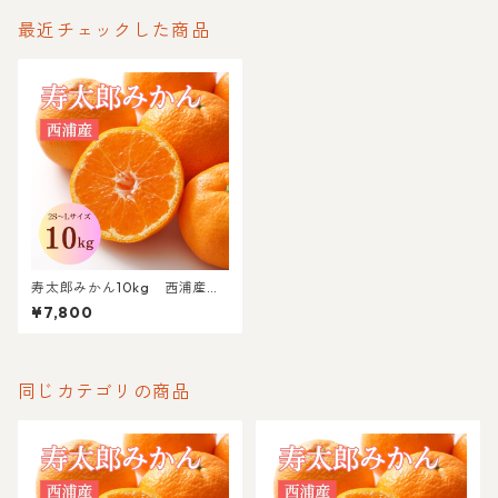
最近チェックした商品
寿太郎みかん10kg 西浦産
2S～Lサイズ混合【北海道・沖
¥7,800
縄(離島)以外送料無料】
同じカテゴリの商品