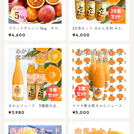
ブラッドオレンジ 5kg タロ
20本セット みかん日和 みか
ッコ 西浦産 2S～Lサイズ混
んジュース濃縮還元果汁70％
¥4,600
¥4,000
合
みかんジュース 3種飲み比べ
ヤマキ寿太郎みかんジュース
セット
３本セット 100％ ストレート
¥3,980
¥5,000
ジュース