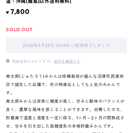
道・沖縄(離島)以外送料無料】
7,800
¥
SOLD OUT
2026年3月23日 00:00 に販売終了しました
別途送料がかかります。
送料を確認する
寿太郎(じゅたろう)みかんは柑橘栽培が盛んな沼津市西浦地
区で誕生した品種で、市の特産品としても人気のみかんで
す。
寿太郎みかんは非常に糖度が高く、甘みと酸味のバランスが
良く、濃厚な風味を感じることができます。収穫したのち、
貯蔵庫で温度と湿度を一定に保ち、1ヶ月～2ヶ月の間熟成さ
せ、甘みを引き出した高糖度系の本格貯蔵みかんです。