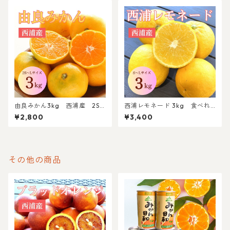
由良みかん3kg 西浦産 2S
西浦レモネード 3kg 食べれ
～Lサイズ混合【北海道・沖縄
るレモン 西浦産 S～Lサイズ
¥2,800
¥3,400
(離島)以外送料無料】
混合
その他の商品