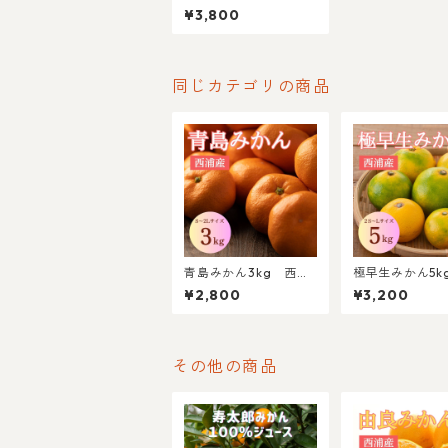
産 S～2Lサイズ混合
¥3,800
【北海道・沖縄(離島)
以外送料無料】
同じカテゴリの商品
青島みかん3kg 西浦
極早生みかん5k
産 S～2Lサイズ混合
浦産 2S～Lサ
¥2,800
¥3,200
【北海道・沖縄(離島)
合【北海道・沖
以外送料無料】
島)以外送料無料
その他の商品