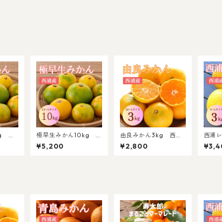
g 西
極早生みかん10kg 西
由良みかん3kg 西浦
西浦レ
イズ混
浦産 2S～Lサイズ混
産 2S～Lサイズ混合
食べれ
¥5,200
¥2,800
¥3,4
縄(離
合【北海道・沖縄(離
【北海道・沖縄(離島)
産 S
】
島)以外送料無料】
以外送料無料】