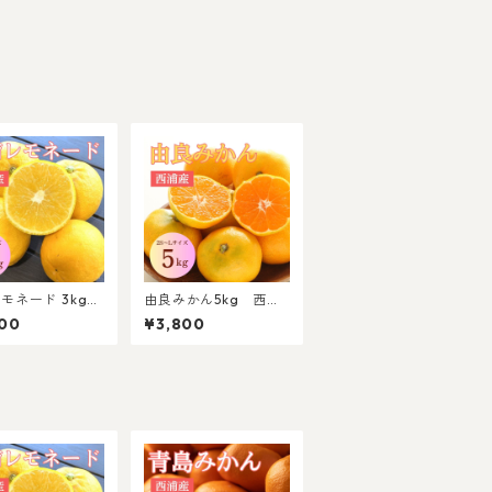
モネード 3kg
由良みかん5kg 西浦
るレモン 西浦
産 2S～Lサイズ混合
00
¥3,800
～Lサイズ混合
【北海道・沖縄(離島)
以外送料無料】